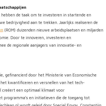
aatschappijen
e hebben de taak om te investeren in startende en
 bedrijvigheid aan te trekken. Jaarlijks realiseren de
en
(ROM) duizenden nieuwe arbeidsplaatsen en miljarden
omie. Door te innoveren, investeren en
mee de regionale aanjagers van innovatie- en
ie, gefinancierd door het Ministerie van Economische
j het kwantificeren en versnellen van het tech-
 creëert een optimaal klimaat voor
t programma's en initiatieven die de toegang tot
Techleap.nl wordt geleid door Special Envoy, Constantijn