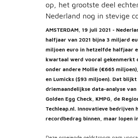
op, het grootste deel echte
Nederland nog in stevige 
AMSTERDAM, 19 juli 2021 - Nederlan
halfjaar van 2021 bijna 3 miljard e
miljoen euro in hetzelfde halfjaar 
kwartaal werd vooral gekenmerkt d
onder andere Mollie (€665 miljoen)
en Lumicks ($93 miljoen). Dat blijk
driemaandelijkse data-analyse van 
Golden Egg Check, KMPG, de Region
Techleap.nl. Innovatieve bedrijve
recordbedrag binnen, maar lopen in
Deze groeiende geldstroom nam vooral 