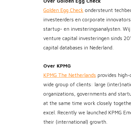
Over Golden Egg Check
Golden Egg Check
ondersteunt techbedr
investeerders en corporate innovators
startup- en investeringsanalysten. Wi
venture capital investeringen sinds 2
capital databases in Nederland.
Over KPMG
KPMG The Netherlands
provides high-q
wide group of clients: large (inter)n
organizations, governments and startup
at the same time work closely together
excel. Recently we launched KPMG Eme
their (international) growth.