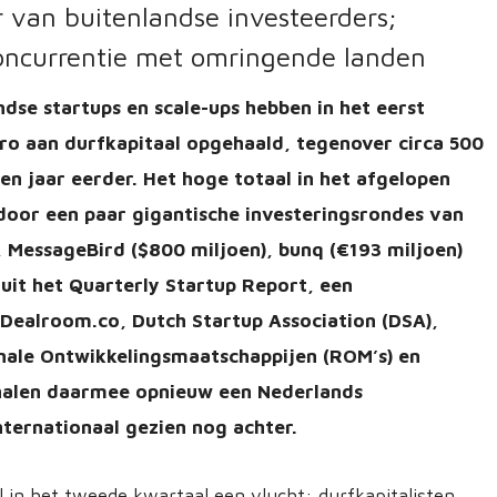
r van buitenlandse investeerders;
concurrentie met omringende landen
dse startups en scale-ups hebben in het eerst
uro aan durfkapitaal opgehaald, tegenover circa 500
een jaar eerder. Het hoge totaal in het afgelopen
oor een paar gigantische investeringsrondes van
, MessageBird ($800 miljoen), bunq (€193 miljoen)
t uit het Quarterly Startup Report, een
Dealroom.co, Dutch Startup Association (DSA),
ale Ontwikkelingsmaatschappijen (ROM’s) en
n halen daarmee opnieuw een Nederlands
ternationaal gezien nog achter.
in het tweede kwartaal een vlucht: durfkapitalisten