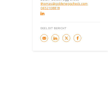
thomas@goldeneggcheck.com
0652108818
DEEL DIT BERICHT