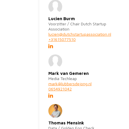
Lucien Burm
Voorzitter / Chair Dutch Startup
Association
lucien@dutchstartupassociation.nl
+31615077510
Mark van Gemeren
Media Techleap
mark@lubbersdejong.nl
0654921042
Thomas Mensink
Data / Golden Egg Check