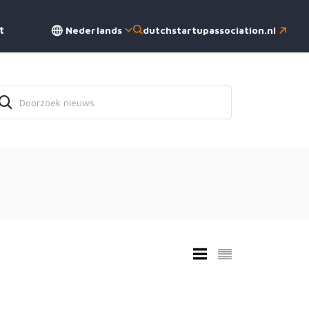
Nederlands
dutchstartupassociation.nl
t